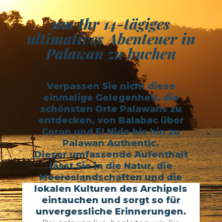
um Ihr 14-tägiges
ultimatives Abenteuer in
Palawan zu buchen
Verpassen Sie nicht diese
einmalige Gelegenheit, die
schönsten Orte Palawans zu
entdecken, von Balabac über
Coron und El Nido bis hin zu
Palawan Authentic.
Dieser umfassende Aufenthalt
lässt Sie in die Natur, die
Meereslandschaften und die
lokalen Kulturen des Archipels
eintauchen und sorgt so für
unvergessliche Erinnerungen.