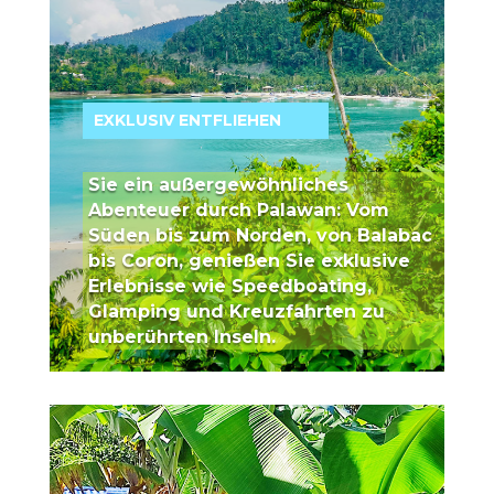
EXKLUSIV ENTFLIEHEN
Sie ein außergewöhnliches
Abenteuer durch Palawan: Vom
Süden bis zum Norden, von Balabac
bis Coron, genießen Sie exklusive
Erlebnisse wie Speedboating,
Glamping und Kreuzfahrten zu
unberührten Inseln.