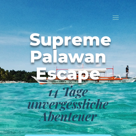
Supreme
Palawan
Escape
14 Tage
unvergessliche
Abenteuer